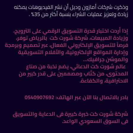
وذكرت شركات أمازون وديل أن نشر الفيديوهات يمكنه
زيادة وتعزيز عمليات الشراء بنسبة أكثر من 35% .
إذا أردت اختبار قدرة التسويق الرقمي على الترويج،
وزيادة المبيعات،
شركة
شورت كت
بالرياض
توفر،
فرصاً للتسويق الإلكتروني الفعال، عبر تصميم وبرمجة
وإدارة المواقع الإلكترونية، والأفلام التسويقية
والموشن جرافيك…
عالم
شورت كت
الدعائي، يضم نخبة من صناع
المحتوى، من كتّاب ومصممين على قدر كبير من
الاحترافية، والكفاءة.
بادر بالاتصال بنا الآن عبر الهاتف: 0540907692
شركة
شورت كت
خبرة كبيرة فى الدعاية والتسويق
فى السوق السعودي الواعد.