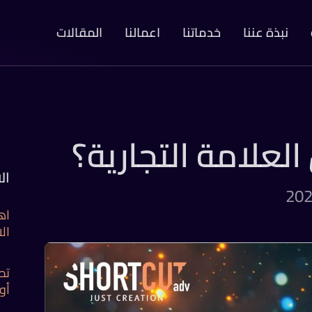
نبذة عننا
خدماتنا
اعمالنا
المقالات
علامة التجارية؟
ال
اه
الا
تص
أو