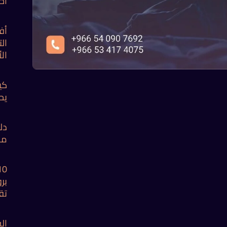
اح
أف
ال
ال
كي
يح
دل
من
بر
تق
ال