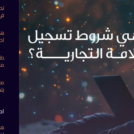
تص
في
هل
اح
طر
من
مع
يت
اح
هل