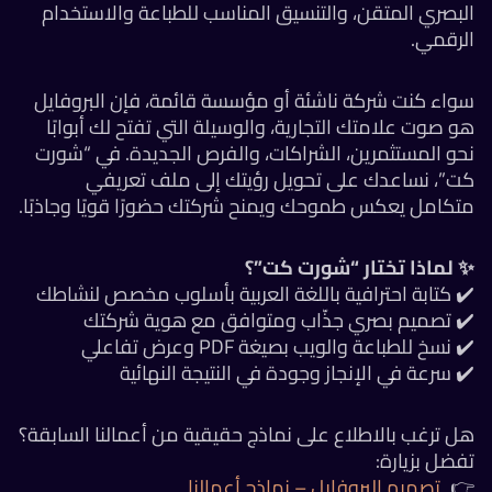
البصري المتقن، والتنسيق المناسب للطباعة والاستخد
الرقمي
سواء كنت شركة ناشئة أو مؤسسة قائمة، فإن البروفاي
هو صوت علامتك التجارية، والوسيلة التي تفتح لك أبواب
نحو المستثمرين، الشراكات، والفرص الجديدة. في “شور
كت”، نساعدك على تحويل رؤيتك إلى ملف تعريف
متكامل يعكس طموحك ويمنح شركتك حضورًا قويًا وجاذبًا
✨ لماذا تختار “شورت كت”
✔️ كتابة احترافية باللغة العربية بأسلوب مخصص لنشا
✔️ تصميم بصري جذّاب ومتوافق مع هوية شركت
✔️ نسخ للطباعة والويب بصيغة PDF وعرض تفاع
✔️ سرعة في الإنجاز وجودة في النتيجة النهائ
هل ترغب بالاطلاع على نماذج حقيقية من أعمالنا السابق
تفضل بزيار
تصميم البروفايل – نماذج أعمالنا
