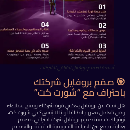
أهمية تصميم بروفايل احترافي للشركات
 صمّم بروفايل شركتك
احتراف مع “شورت كت”
ل تبحث عن بروفايل يعكس قوة شركتك ويمنح عملاءك
َن تتعامل معهم انطباعًا أوليًا لا يُنسى؟ في شورت كت،
وفّر لك خدمة تصميم بروفايل شركة احترافي مصمم
ناية، يجمع بين الصياغة التسويقية الدقيقة، والتصميم