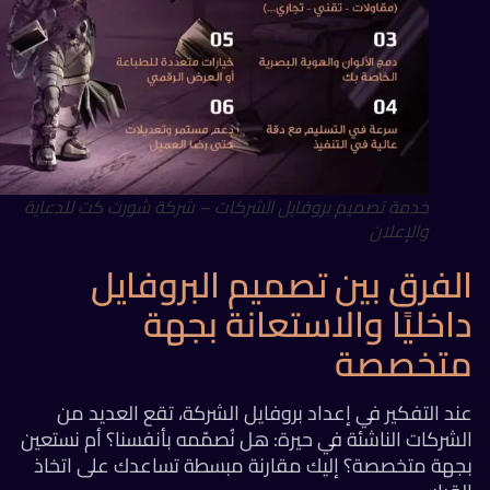
خدمة تصميم بروفايل الشركات – شركة شورت كت للدعاية
والإعلان
لفرق بين تصميم البروفايل
اخليًا والاستعانة بجهة
تخصصة
د التفكير في إعداد بروفايل الشركة، تقع العديد من
شركات الناشئة في حيرة: هل نُصمّمه بأنفسنا؟ أم نستعين
جهة متخصصة؟ إليك مقارنة مبسطة تساعدك على اتخاذ