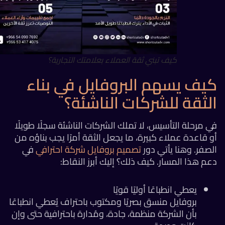
كيف تبني ثقة العملاء بعلامتك التجارية؟
يف يسهم البروفايل في بناء
لثقة للشركات الناشئة؟
 مرحلة التأسيس، لا تملك الشركات الناشئة سجلًا طويلًا
 قاعدة عملاء كبيرة، ما يجعل الثقة أمرًا يجب بناؤه من
صفر. وهنا يأتي دور
تصميم بروفايل شركة احترافي
في
م هذا المسار. كيف ذلك؟ إليك أبرز النقاط:
يعطي انطباعًا أوليًا قويًا
بروفايل منسق بصريًا ومكتوب باحتراف يُعطي انطباعًا
بأن الشركة منظمة، جادة، ومُدارة باحترافية حتى وإن