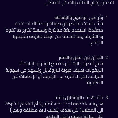
تضمن إخراج الملف بالشكل الأفضل:
ركّز على الوضوح والبساطة
تجنّب استخدام نصوص طويلة ومصطلحات تقنية
معقّدة. استخدم لغة مباشرة وسلسة تشرح ما تقوم
به الشركة وما تقدمه من قيمة بطريقة يفهمها
الجميع.
التوازن بين النص والصور
دمج الصور عالية الجودة مع الرسوم البيانية أو
الأيقونات يضيف حيوية للبروفايل ويُسهم في سهولة
القراءة. لكن لا تفرط في الزخرفة أو الإضافات غير
الضرورية.
حدّد هدف البروفايل بدقة
هل ستستخدمه لجذب مستثمرين؟ أم لتقديم الشركة
إلى العملاء؟ كل هدف يتطلب نبرة مختلفة وتركيزًا
على عناصر معينة داخل الملف.