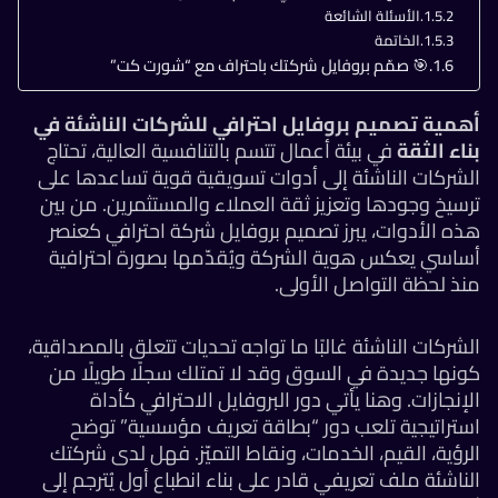
الأسئلة الشائعة
الخاتمة
🎯 صمّم بروفايل شركتك باحتراف مع “شورت كت”
همية تصميم بروفايل احترافي للشركات الناشئة في
اء الثقة
في بيئة أعمال تتسم بالتنافسية العالية، تحتاج
شركات الناشئة إلى أدوات تسويقية قوية تساعدها على
سيخ وجودها وتعزيز ثقة العملاء والمستثمرين. من بين
ه الأدوات، يبرز تصميم بروفايل شركة احترافي كعنصر
ساسي يعكس هوية الشركة ويُقدّمها بصورة احترافية
ذ لحظة التواصل الأولى.
شركات الناشئة غالبًا ما تواجه تحديات تتعلق بالمصداقية،
نها جديدة في السوق وقد لا تمتلك سجلًا طويلًا من
إنجازات. وهنا يأتي دور البروفايل الاحترافي كأداة
ستراتيجية تلعب دور “بطاقة تعريف مؤسسية” توضح
رؤية، القيم، الخدمات، ونقاط التميّز. فهل لدى شركتك
ناشئة ملف تعريفي قادر على بناء انطباع أول يُترجم إلى