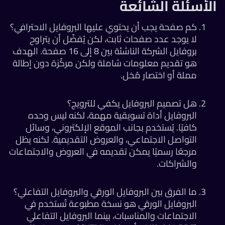
لأسئلة الشائعة
كم صفحة يجب أن يحتوي عليها البروفايل الاحترافي؟
لا يوجد عدد صفحات ثابت، لكن يُفضّل أن يتراوح
بروفايل الشركة الناشئة بين 8 إلى 16 صفحة. الهدف
هو تقديم معلومات شاملة ولكن مركّزة دون إطالة
مملة أو اختصار مُخل.
هل تصميم البروفايل يكفي للترويج؟
البروفايل أداة تسويقية مهمة، لكنه ليس وحده
كافيًا. يُستخدم بجانب الموقع الإلكتروني، وسائل
التواصل الاجتماعي، والعروض التقديمية. لكنه يظل
مرجعًا رسميًا يمكن تقديمه في العروض والاجتماعات
والشراكات.
ما الفرق بين البروفايل الورقي والبروفايل التفاعلي؟
البروفايل الورقي هو نسخة مطبوعة تُستخدم في
الاجتماعات والمناسبات، بينما البروفايل التفاعلي