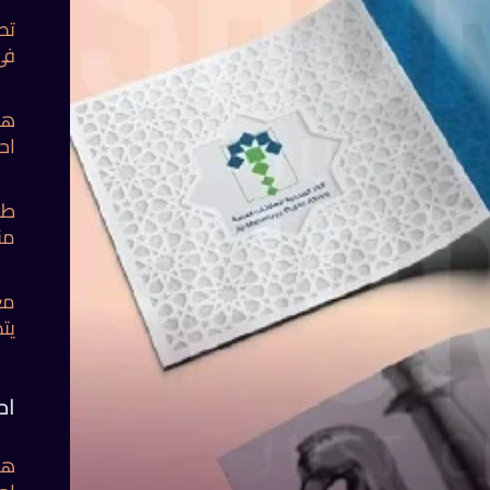
تص
في
هل
اح
طر
من
مع
يت
اح
هل