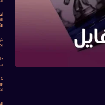
اح
أف
ال
ال
كي
يح
دل
من
بر
تق
ال