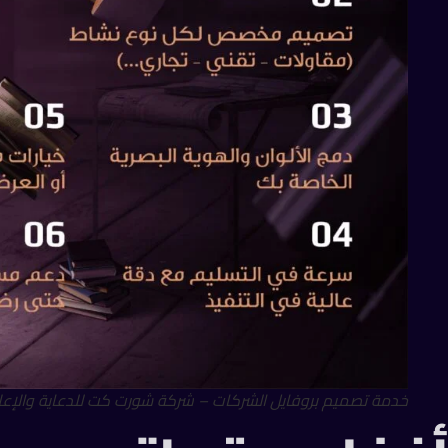
خدمة تصميم بروفايل الشركات – شركة شورت كت للدعاية والإعل