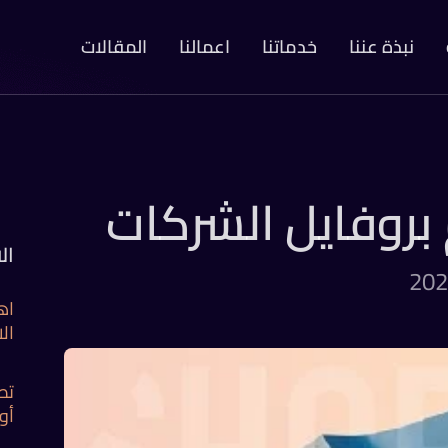
نبذة عننا
خدماتنا
اعمالنا
المقالات
روفايل الشركات
ال
اه
الا
تص
أو